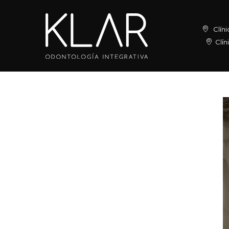
Clíni
Clín