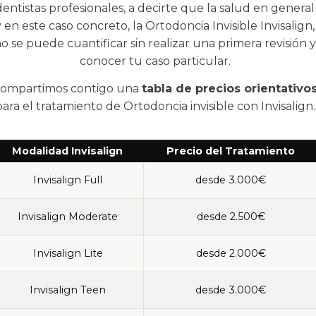
específicas para adolescentes de 11 a 19 años y adultos.
dentistas profesionales, a decirte que la salud en general
y en este caso concreto, la Ortodoncia Invisible Invisalign,
¿Cuáles son los resultados con Invisalign?
, una
o se puede cuantificar sin realizar una primera revisión y
mordida perfecta, fuerte y una sonrisa de lo más bonita
conocer tu caso particular.
para que lo vuelvas a hacer con seguridad y naturalidad.
ompartimos contigo una
tabla de precios orientativo
Soy la Dra. Ana Müller, tu
Invisalign Diamond Apex
para el tratamiento de Ortodoncia invisible con Invisalign.
rovider en Valencia
y te atenderé personalmente par
que juntos veamos en 3D cómo quedarán tus dientes
antes de tomar una decisión.
Modalidad Invisalign
Precio del Tratamiento
rograma tu
cita gratis ahora para vivir tu experienci
Invisalign Full
desde 3.000€
invisalign
y déjate sorprender por un tratamiento
indoloro, estético y práctico para el día a día.
Invisalign Moderate
desde 2.500€
Invisalign Lite
desde 2.000€
Invisalign Teen
desde 3.000€