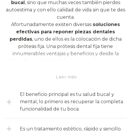
bucal
, sino que muchas veces también pierdes
autoestima y con ello calidad de vida sin que te des
cuenta.
Afortunadamente existen diversas
soluciones
efectivas para reponer piezas dentales
perdidas
, uno de ellos es la colocación de dicha
prótesis fija. Una prótesis dental fija tiene
innumerables ventajas y beneficios y desde la
Clínica Dental Müller & Sarrió te contamos cuáles
son algunos de ellos:La colocación de la prótesis
requiere del tallado de los pilares dentales sobre los
Leer más
que la estructura protésica se apoyará.
El objetivo de los puentes fijos es permitir al
El beneficio principal es tu salud bucal y
paciente recuperar la función masticatoria,
mental, lo primero es recuperar la completa
mejorar la oclusión y solucionar la posible
funcionalidad de tu boca.
reduccuión de la dimensión vertical.
Asimismo le
ayudará a recuperar la alteración articular y por
supuesto, le devolverá la belleza a su sonrisa.
Es un tratamiento estético, rápido y sencillo.