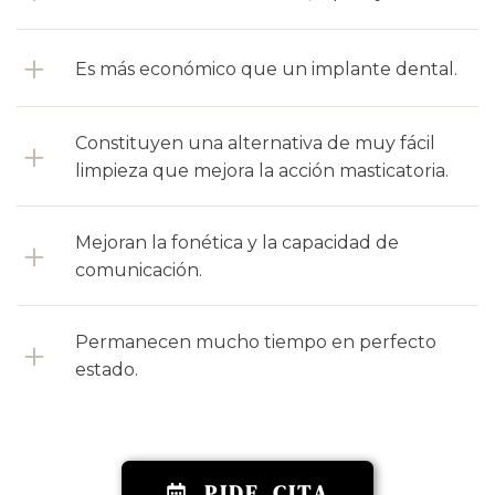
El resultado es una prótesis de zirconio, con
una alta estética dental y funcional
que no
implica ninguna intervención quirúrgica para
Es más económico que un implante dental.
reponer la pieza dental perdida.
Constituyen una alternativa de muy fácil
limpieza que mejora la acción masticatoria.
Mejoran la fonética y la capacidad de
comunicación.
Permanecen mucho tiempo en perfecto
estado.
PIDE CITA