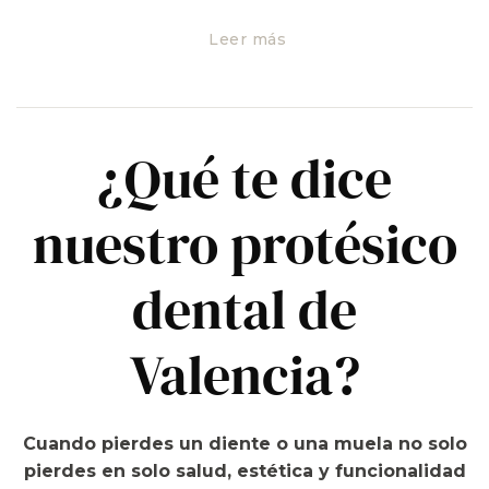
mejorar la oclusión y solucionar la posible
reduccuión de la dimensión vertical.
Asimismo le
Leer más
ayudará a recuperar la alteración articular y por
supuesto, le devolverá la belleza a su sonrisa.
El resultado es una prótesis de zirconio, con
una alta estética dental y funcional
que no
¿Qué te dice
implica ninguna intervención quirúrgica para
reponer la pieza dental perdida.
nuestro protésico
dental de
Valencia?
Cuando pierdes un diente o una muela no solo
pierdes en solo salud, estética y funcionalidad