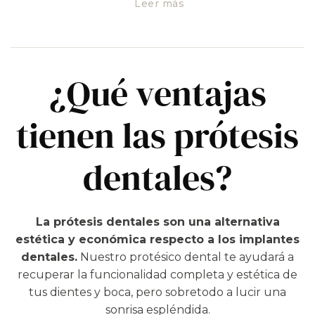
fija?
una función masticatoria adecuada, fuerte,
Leer más
resistente y una sonrisa de lo más natural y bonita.
Todo ello sin tener que hacer ninguna intervención
quirúrgica para reponer la pieza dental perdida.
¿Qué ventajas
No dejes pasar el tiempo
, aprovecha ahora para
dar el paso y empezar a recuperar la belleza de tu
boca.
tienen las prótesis
Pide cita
para que podamos hacerte una
dentales?
evaluación completa y conozcas todo sobre las
prótesis dentales fijas antes de tomar tu decisión.​
La prótesis dentales son una alternativa
estética y económica respecto a los implantes
dentales.
Nuestro protésico dental te ayudará a
recuperar la funcionalidad completa y estética de
tus dientes y boca, pero sobretodo a lucir una
sonrisa espléndida.